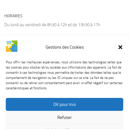
HORAIRES
Du lundi au vendredi de 8h30 à 12h et de 13h30 à 17h
Gestions des Cookies
CONTACT
Tél :
03.21.94.36.66
Pour offrir les meilleures expériences, nous utilisons des technologies telles que
Courriel :
contact@cucq.fr
les cookies pour stocker et/ou accéder aux informations des appareils. Le fait de
Site Internet :
www.cucq.fr
consentir à ces technologies nous permettra de traiter des données telles que le
comportement de navigation ou les ID uniques sur ce site. Le fait de ne pas
consentir ou de retirer son consentement peut avoir un effet négatif sur certaines
caractéristiques et fonctions.
OK pour moi
CUCQ TREPIED STELLA © 2026. Tous droits réservés.
Mentions
Refuser
légales