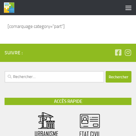
contenu
principal
Skip to content
[comarquage category="part"]
SUIVRE :
ACCÈS RAPIDE