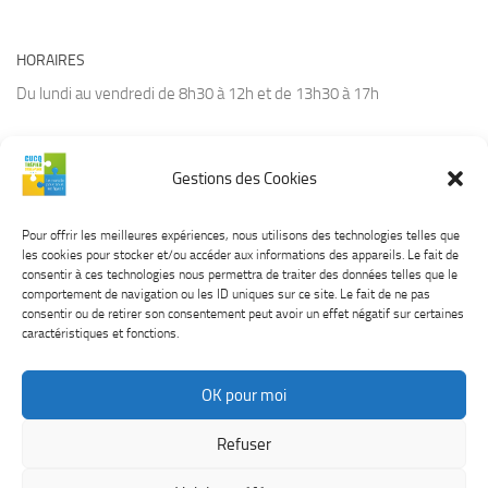
HORAIRES
Du lundi au vendredi de 8h30 à 12h et de 13h30 à 17h
Gestions des Cookies
CONTACT
Tél :
03.21.94.36.66
Pour offrir les meilleures expériences, nous utilisons des technologies telles que
Courriel :
contact@cucq.fr
les cookies pour stocker et/ou accéder aux informations des appareils. Le fait de
Site Internet :
www.cucq.fr
consentir à ces technologies nous permettra de traiter des données telles que le
comportement de navigation ou les ID uniques sur ce site. Le fait de ne pas
consentir ou de retirer son consentement peut avoir un effet négatif sur certaines
caractéristiques et fonctions.
OK pour moi
CUCQ TREPIED STELLA © 2026. Tous droits réservés.
Mentions
Refuser
légales