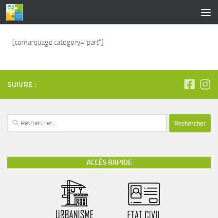
contenu
principal
Skip to content
[comarquage category="part"]
SUIVRE :
ACCÈS RAPIDE