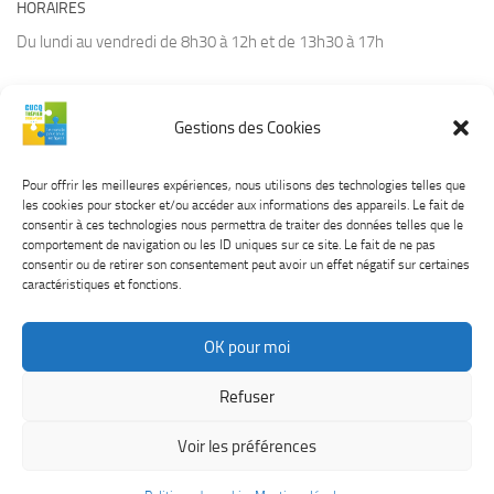
HORAIRES
Du lundi au vendredi de 8h30 à 12h et de 13h30 à 17h
Gestions des Cookies
CONTACT
Tél :
03.21.94.36.66
Pour offrir les meilleures expériences, nous utilisons des technologies telles que
Courriel :
contact@cucq.fr
les cookies pour stocker et/ou accéder aux informations des appareils. Le fait de
Site Internet :
www.cucq.fr
consentir à ces technologies nous permettra de traiter des données telles que le
comportement de navigation ou les ID uniques sur ce site. Le fait de ne pas
consentir ou de retirer son consentement peut avoir un effet négatif sur certaines
caractéristiques et fonctions.
OK pour moi
CUCQ TREPIED STELLA © 2026. Tous droits réservés.
Mentions
Refuser
légales
Voir les préférences