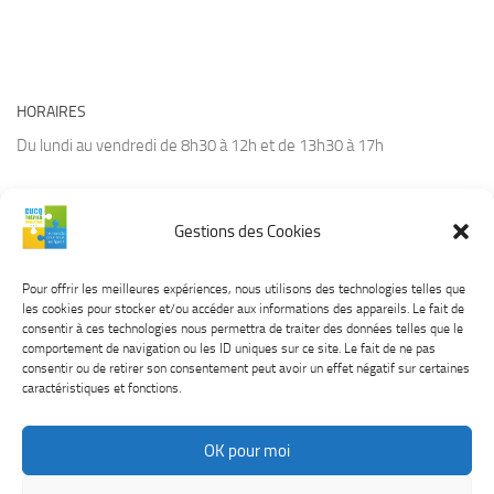
HORAIRES
Du lundi au vendredi de 8h30 à 12h et de 13h30 à 17h
Gestions des Cookies
CONTACT
Tél :
03.21.94.36.66
Pour offrir les meilleures expériences, nous utilisons des technologies telles que
Courriel :
contact@cucq.fr
les cookies pour stocker et/ou accéder aux informations des appareils. Le fait de
Site Internet :
www.cucq.fr
consentir à ces technologies nous permettra de traiter des données telles que le
comportement de navigation ou les ID uniques sur ce site. Le fait de ne pas
consentir ou de retirer son consentement peut avoir un effet négatif sur certaines
caractéristiques et fonctions.
OK pour moi
CUCQ TREPIED STELLA © 2026. Tous droits réservés.
Mentions