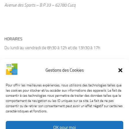
Avenue des Sports – B.P.33 – 62780 Cucq
HORAIRES
Du lundi au vendredi de 8h30 à 12h et de 13h30 à 17h
Gestions des Cookies
CONTACT
Tél :
03.21.94.36.66
Pour offrir les meilleures expériences, nous utilisons des technologies telles que
Courriel :
contact@cucq.fr
les cookies pour stocker et/ou accéder aux informations des appareils. Le fait de
Site Internet :
www.cucq.fr
consentir à ces technologies nous permettra de traiter des données telles que le
comportement de navigation ou les ID uniques sur ce site. Le fait de ne pas
consentir ou de retirer son consentement peut avoir un effet négatif sur certaines
caractéristiques et fonctions.
OK pour moi