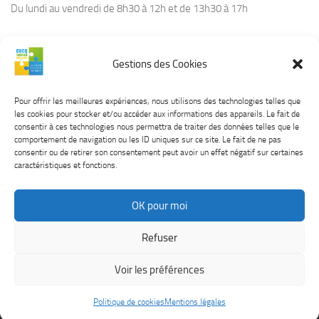
Du lundi au vendredi de 8h30 à 12h et de 13h30 à 17h
Gestions des Cookies
CONTACT
Tél :
03.21.94.36.66
Pour offrir les meilleures expériences, nous utilisons des technologies telles que
Courriel :
contact@cucq.fr
les cookies pour stocker et/ou accéder aux informations des appareils. Le fait de
Site Internet :
www.cucq.fr
consentir à ces technologies nous permettra de traiter des données telles que le
comportement de navigation ou les ID uniques sur ce site. Le fait de ne pas
consentir ou de retirer son consentement peut avoir un effet négatif sur certaines
caractéristiques et fonctions.
OK pour moi
CUCQ TREPIED STELLA © 2026. Tous droits réservés.
Mentions
Refuser
légales
Voir les préférences
Politique de cookies
Mentions légales