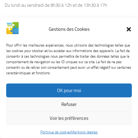
Du lundi au vendredi de 8h30 à 12h et de 13h30 à 17h
Gestions des Cookies
CONTACT
Tél :
03.21.94.36.66
Pour offrir les meilleures expériences, nous utilisons des technologies telles que
Courriel :
contact@cucq.fr
les cookies pour stocker et/ou accéder aux informations des appareils. Le fait de
Site Internet :
www.cucq.fr
consentir à ces technologies nous permettra de traiter des données telles que le
comportement de navigation ou les ID uniques sur ce site. Le fait de ne pas
consentir ou de retirer son consentement peut avoir un effet négatif sur certaines
caractéristiques et fonctions.
OK pour moi
CUCQ TREPIED STELLA © 2026. Tous droits réservés.
Mentions
Refuser
légales
Voir les préférences
Politique de cookies
Mentions légales