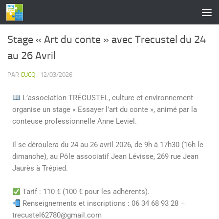
contenu
principal
Skip to content
Stage « Art du conte » avec Trecustel du 24
au 26 Avril
PAR
CUCQ
·
12/03/2026
L’association
TRÉCUSTEL, culture et environnement
organise un stage « Essayer l’art du conte », animé par la
conteuse professionnelle Anne Leviel.
Il se déroulera du 24 au 26 avril 2026, de 9h à 17h30 (16h le
dimanche), au Pôle associatif Jean Lévisse, 269 rue Jean
Jaurès à Trépied.
Tarif : 110 € (100 € pour les adhérents).
Renseignements et inscriptions : 06 34 68 93 28 –
trecustel62780@gmail.com