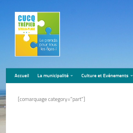
contenu
principal
Skip to content
Accueil
La municipalité
Culture et Evénements
[comarquage category="part"]