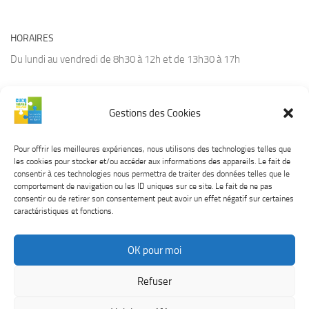
HORAIRES
Du lundi au vendredi de 8h30 à 12h et de 13h30 à 17h
Gestions des Cookies
CONTACT
Tél :
03.21.94.36.66
Pour offrir les meilleures expériences, nous utilisons des technologies telles que
Courriel :
contact@cucq.fr
les cookies pour stocker et/ou accéder aux informations des appareils. Le fait de
Site Internet :
www.cucq.fr
consentir à ces technologies nous permettra de traiter des données telles que le
comportement de navigation ou les ID uniques sur ce site. Le fait de ne pas
consentir ou de retirer son consentement peut avoir un effet négatif sur certaines
caractéristiques et fonctions.
OK pour moi
CUCQ TREPIED STELLA © 2026. Tous droits réservés.
Mentions
Refuser
légales