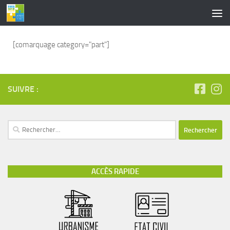
contenu
principal
Skip to content
[comarquage category="part"]
SUIVRE :
ACCÈS RAPIDE